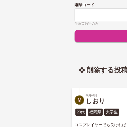
削除コード
半角英数字のみ
削除する投
06月03日
しおり
20代
福岡県
大学生
コスプレイヤーでも良ければ
