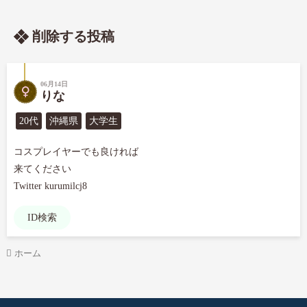
削除する投稿
06月14日
りな
20代
沖縄県
大学生
コスプレイヤーでも良ければ

来てください

Twitter kurumilcj8
ID検索
ホーム