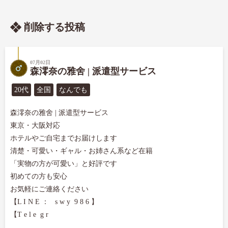
削除する投稿
07月02日
森澪奈の雅舍 | 派遣型サービス
20代
全国
なんでも
森澪奈の雅舍 | 派遣型サービス

東京・大阪対応

ホテルやご自宅までお届けします

清楚・可愛い・ギャル・お姉さん系など在籍

「実物の方が可愛い」と好評です

初めての方も安心

お気軽にご連絡ください

【L I N E ：   s w y  9 8 6 】

【T e l e  g r