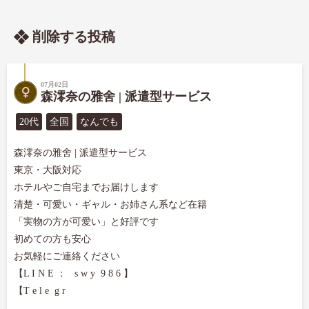
削除する投稿
07月02日
森澪奈の雅舍 | 派遣型サービス
20代
全国
なんでも
森澪奈の雅舍 | 派遣型サービス

東京・大阪対応

ホテルやご自宅までお届けします

清楚・可愛い・ギャル・お姉さん系など在籍

「実物の方が可愛い」と好評です

初めての方も安心

お気軽にご連絡ください

【L I N E ：   s w y  9 8 6 】

【T e l e  g r