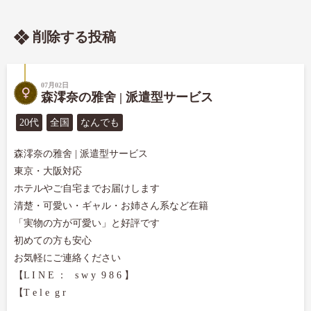
削除する投稿
07月02日
森澪奈の雅舍 | 派遣型サービス
20代
全国
なんでも
森澪奈の雅舍 | 派遣型サービス

東京・大阪対応

ホテルやご自宅までお届けします

清楚・可愛い・ギャル・お姉さん系など在籍

「実物の方が可愛い」と好評です

初めての方も安心

お気軽にご連絡ください

【L I N E ：   s w y  9 8 6 】

【T e l e  g r