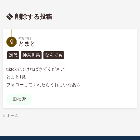
削除する投稿
07月03日
とまと
20代
神奈川県
なんでも
tiktokでよければきてください

とまと1発

フォローしてくれたらうれしいなあ♡
ID検索
ホーム