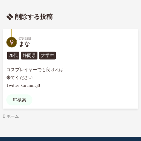
削除する投稿
07月03日
まな
20代
静岡県
大学生
コスプレイヤーでも良ければ

来てください

Twitter kurumilcj8
ID検索
ホーム