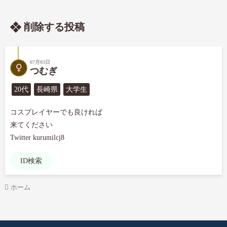
削除する投稿
07月03日
つむぎ
20代
長崎県
大学生
コスプレイヤーでも良ければ

来てください

Twitter kurumilcj8
ID検索
ホーム