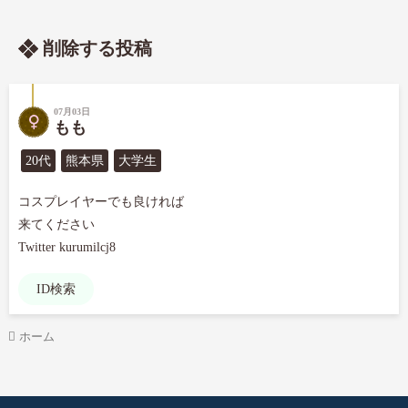
削除する投稿
07月03日
もも
20代
熊本県
大学生
コスプレイヤーでも良ければ

来てください

Twitter kurumilcj8
ID検索
ホーム