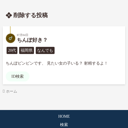
削除する投稿
07月04日
ちんぽ好き？
20代
福岡県
なんでも
ちんぽビンビンです、 見たい女の子いる？ 射精するよ！
ID検索
ホーム
HOME
検索