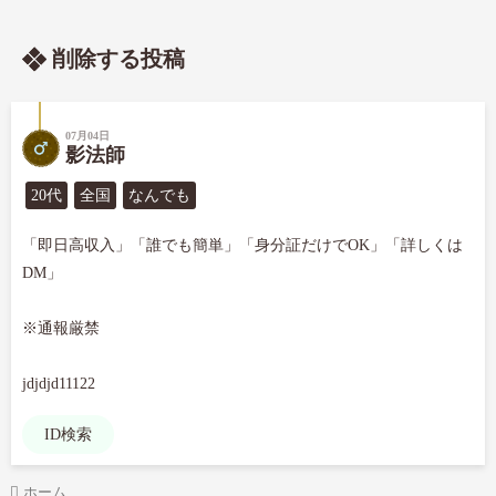
削除する投稿
07月04日
影法師
20代
全国
なんでも
「即日高収入」「誰でも簡単」「身分証だけでOK」「詳しくは
DM」

※通報厳禁

jdjdjd11122
ID検索
ホーム