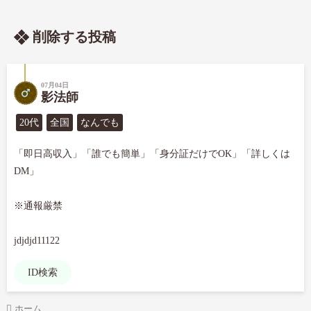
削除する投稿
07月04日
影法師
20代
全国
なんでも
「即日高収入」「誰でも簡単」「身分証だけでOK」「詳しくは
DM」

※通報厳禁

jdjdjd11122
ID検索
ホーム