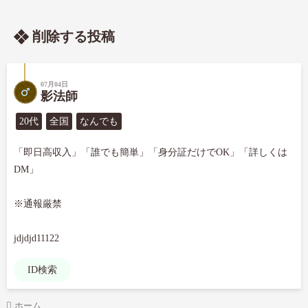
削除する投稿
07月04日
影法師
20代
全国
なんでも
「即日高収入」「誰でも簡単」「身分証だけでOK」「詳しくは
DM」

※通報厳禁

jdjdjd11122
ID検索
ホーム