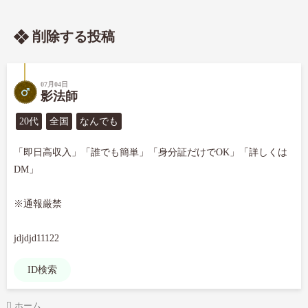
削除する投稿
07月04日
影法師
20代
全国
なんでも
「即日高収入」「誰でも簡単」「身分証だけでOK」「詳しくは
DM」

※通報厳禁

jdjdjd11122
ID検索
ホーム