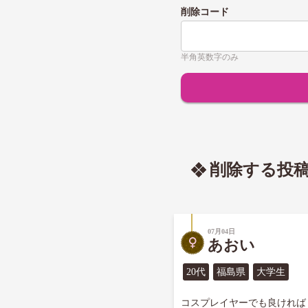
削除コード
半角英数字のみ
削除する投
07月04日
あおい
20代
福島県
大学生
コスプレイヤーでも良ければ
