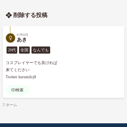
削除する投稿
07月04日
あき
20代
全国
なんでも
コスプレイヤーでも良ければ

来てください

Twitter kurumilcj8
ID検索
ホーム