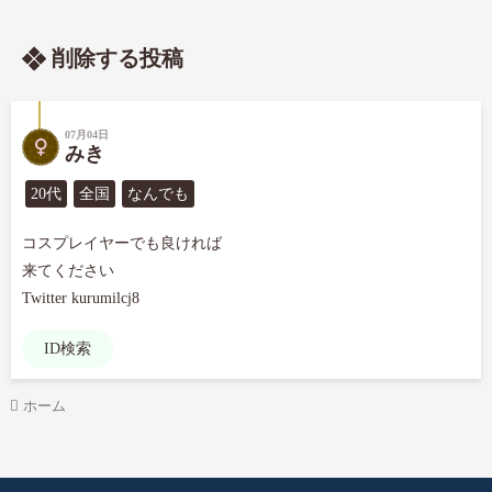
削除する投稿
07月04日
みき
20代
全国
なんでも
コスプレイヤーでも良ければ

来てください

Twitter kurumilcj8
ID検索
ホーム