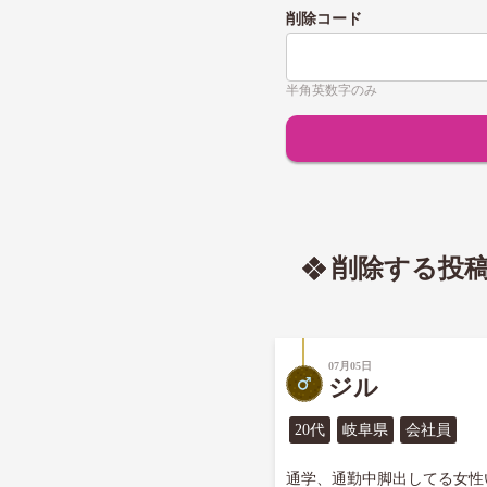
削除コード
半角英数字のみ
削除する投
07月05日
ジル
20代
岐阜県
会社員
通学、通勤中脚出してる女性