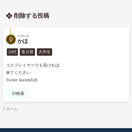
削除する投稿
07月05日
かほ
20代
香川県
大学生
コスプレイヤーでも良ければ

来てください

Twitter kurumilcj8
ID検索
ホーム