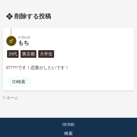
削除する投稿
07月05日
もち
20代
東京都
大学生
07????です！恋愛がしたいです！
ID検索
ホーム
HOME
検索