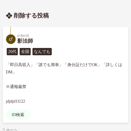
削除する投稿
07月07日
影法師
20代
全国
なんでも
「即日高収入」「誰でも簡単」「身分証だけでOK」「詳しくは
DM」

※通報厳禁

jdjdjd11122
ID検索
ホーム