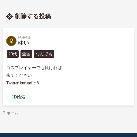
削除する投稿
07月07日
ゆい
20代
全国
なんでも
コスプレイヤーでも良ければ

来てください

Twitter kurumilcj8
ID検索
ホーム