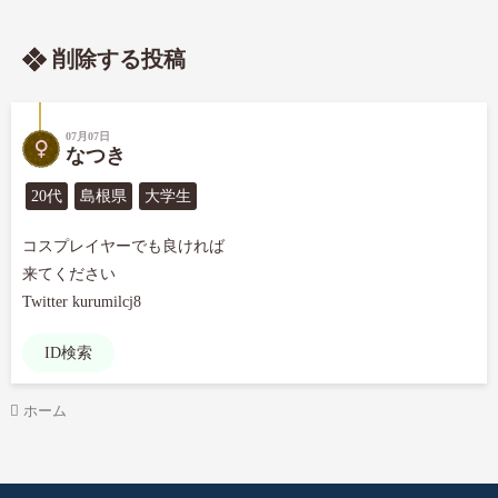
削除する投稿
07月07日
なつき
20代
島根県
大学生
コスプレイヤーでも良ければ

来てください

Twitter kurumilcj8
ID検索
ホーム