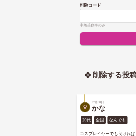
削除コード
半角英数字のみ
削除する投
07月08日
かな
20代
全国
なんでも
コスプレイヤーでも良ければ
