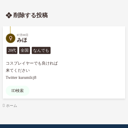
削除する投稿
07月08日
みほ
20代
全国
なんでも
コスプレイヤーでも良ければ

来てください

Twitter kurumilcj8
ID検索
ホーム