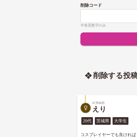
削除コード
半角英数字のみ
削除する投
07月08日
えり
20代
茨城県
大学生
コスプレイヤーでも良ければ
