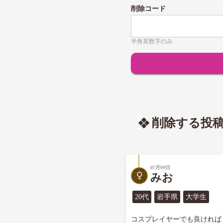
削除コード
半角英数字のみ
削除する投
07月09日
みお
20代
岩手県
大学生
コスプレイヤーでも良ければ
