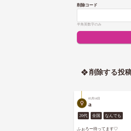
削除コード
半角英数字のみ
削除する投
05月14日
a
20代
全国
なんでも
ふぉろー待ってます♡
