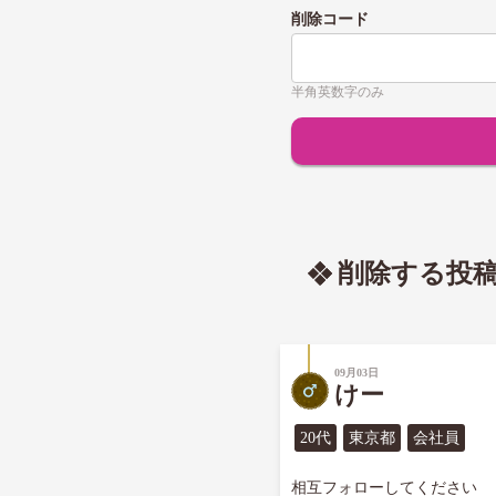
削除コード
半角英数字のみ
削除する投
09月03日
けー
20代
東京都
会社員
相互フォローしてください
