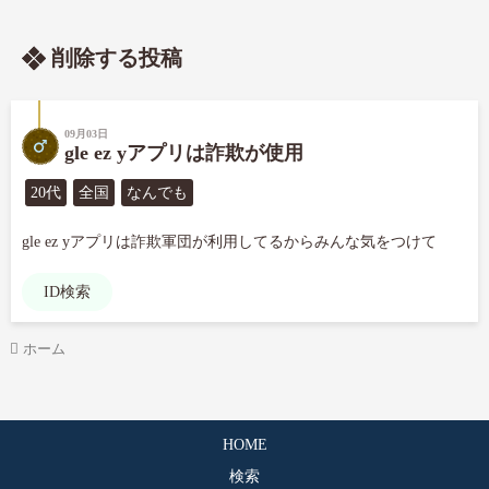
削除する投稿
09月03日
gle ez yアプリは詐欺が使用
20代
全国
なんでも
gle ez yアプリは詐欺軍団が利用してるからみんな気をつけて
ID検索
ホーム
HOME
検索