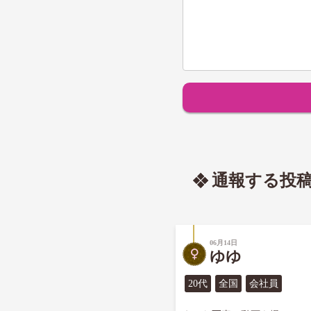
通報する投
06月14日
ゆゆ
20代
全国
会社員