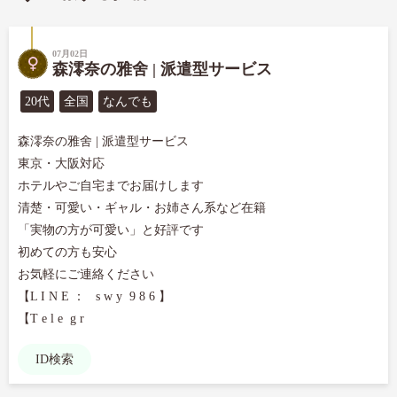
07月02日
森澪奈の雅舍 | 派遣型サービス
20代
全国
なんでも
森澪奈の雅舍 | 派遣型サービス

東京・大阪対応

ホテルやご自宅までお届けします

清楚・可愛い・ギャル・お姉さん系など在籍

「実物の方が可愛い」と好評です

初めての方も安心

お気軽にご連絡ください

【L I N E ：   s w y  9 8 6 】

【T e l e  g r
ID検索