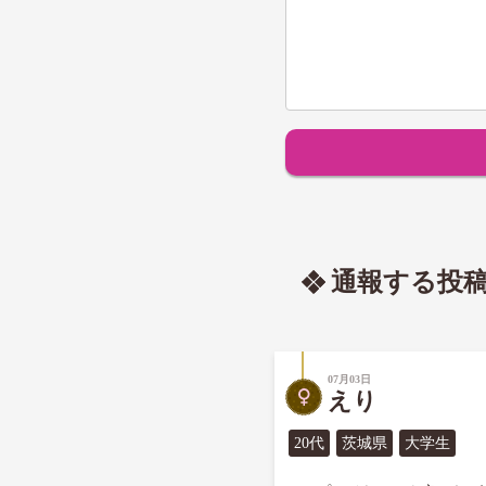
通報する投
07月03日
えり
20代
茨城県
大学生