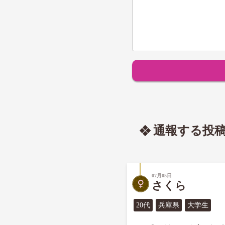
通報する投
07月05日
さくら
20代
兵庫県
大学生