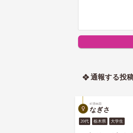
通報する投
07月06日
なぎさ
20代
栃木県
大学生