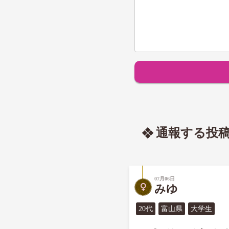
通報する投
07月06日
みゆ
20代
富山県
大学生