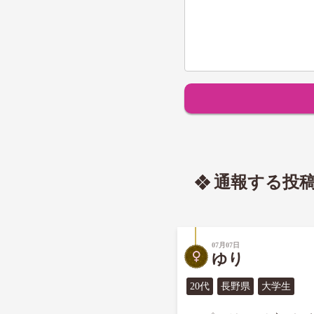
通報する投
07月07日
ゆり
20代
長野県
大学生