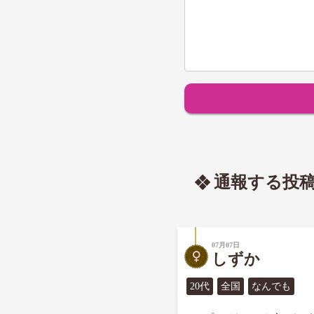
通報する投
07月07日
しずか
20代
全国
なんでも