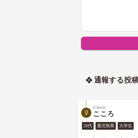
通報する投
07月08日
こころ
20代
鹿児島県
大学生