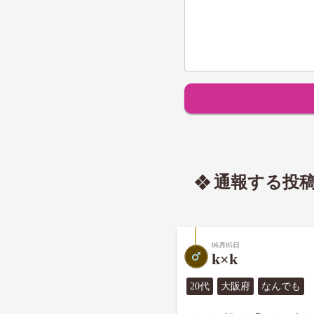
通報する投
06月05日
k×k
20代
大阪府
なんでも