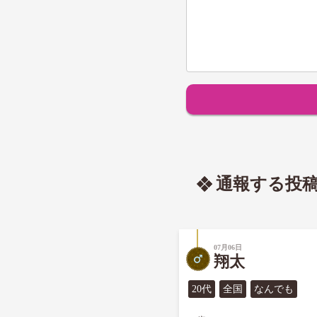
通報する投
07月06日
翔太
20代
全国
なんでも