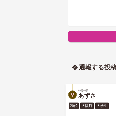
通報する投
09月02日
あずさ
20代
大阪府
大学生